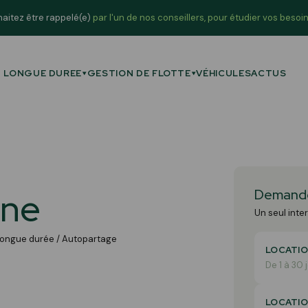
aitez être rappelé(e)
par l'un de nos conseillers, pour étudier vos besoin
N LONGUE DUREE
GESTION DE FLOTTE
VÉHICULES
ACTUS
TRE OFFRE LLD
ernative à l’achat, services inclus
EVALUATION DE DOMMAGES
Sur site ou à distance
D VÉHICULES RECONDITIONNÉS
nomie circulaire
TRANSPORT DE VÉHICULES
Tous types de véhicules
D VÉHICULES UTILITAIRES
ane
Demande
 véhicules sur-mesure pour les pros
CARROSSERIE
Un seul inte
Remise en état de vos véhicules profession
D VÉHICULES EN AUTOPARTAGE
r un usage mutualisé
 Longue durée / Autopartage
LOCATI
De 1 à 30 
LOCATI