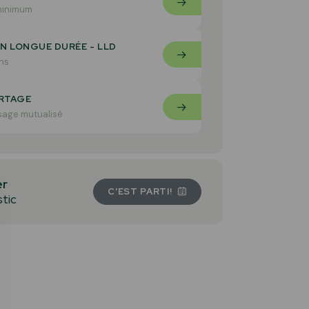
minimum
N LONGUE DURÉE - LLD
ns
RTAGE
sage mutualisé
r
C'EST PARTI!
tic