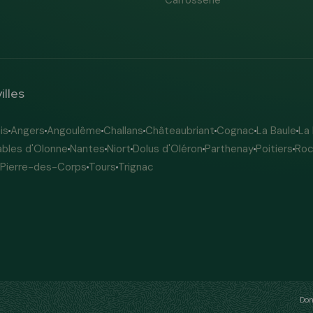
Carrosserie
illes
is
Angers
Angoulême
Challans
Châteaubriant
Cognac
La Baule
La
ables d'Olonne
Nantes
Niort
Dolus d'Oléron
Parthenay
Poitiers
Roc
-Pierre-des-Corps
Tours
Trignac
Don