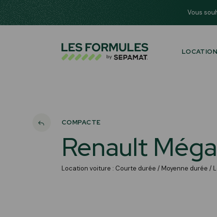
Gérer les cookies
Vous souh
LOCATIO
NO
Alt
LL
Éco
COMPACTE
LL
Renault Még
Des
LL
Pou
Location voiture : Courte durée / Moyenne durée /