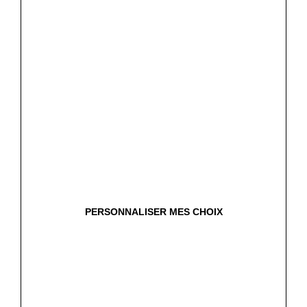
LOCATION LONGUE DURÉE (LLD) - 1 À 5 ANS
PERSONNALISER MES CHOIX
LLD Véhicules Utilitaires
Comme près de 60% des artisans et professionnels du
bâtiment, faites le choix de la location Longue Durée pour