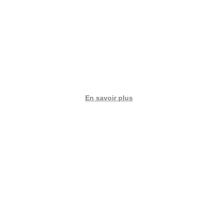
pour leurs
utilitaires en
LLD
En savoir plus