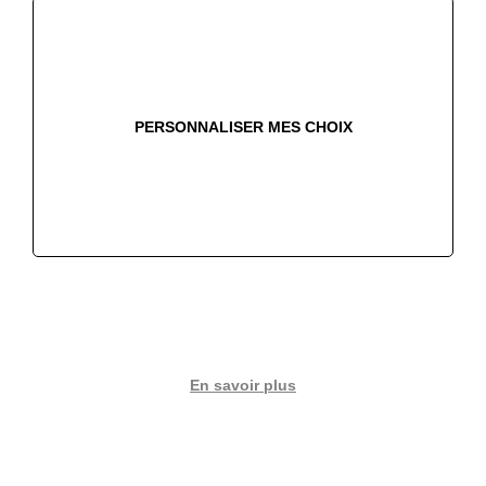
Contact
Le groupe SEPAMAT
PERSONNALISER MES CHOIX
Nos villes
Ancenis
Angers
Angoulême
Challans
Châteaubriant
Cognac
La Baule
La Roche sur Yon
La Rochelle
Les Herbiers
Les Sables d'Olonne
Nantes
Niort
Dolus d'Oléron
Parthenay
Poitiers
Rochefort
Royan
Saintes
Saint-Nazaire
Saint-Pierre-des-Corps
Tours
Trignac
En savoir plus
Suivez-nous sur les réseaux