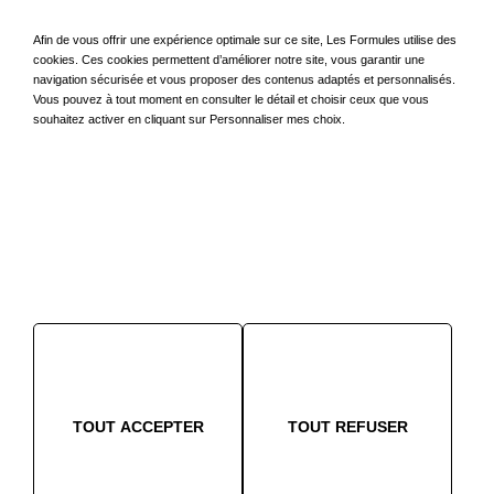
Location longue durée (LLD)
Afin de vous offrir une expérience optimale sur ce site, Les Formules utilise des
LLD Autopartage
cookies. Ces cookies permettent d’améliorer notre site, vous garantir une
navigation sécurisée et vous proposer des contenus adaptés et personnalisés.
LLD Véhicules reconditionnés
Vous pouvez à tout moment en consulter le détail et choisir ceux que vous
souhaitez activer en cliquant sur Personnaliser mes choix.
Nos services aux flottes
Transport de véhicules
Évaluation de dommages
Etude de devis en mécanique
Carrosserie
À propos
TOUT ACCEPTER
TOUT REFUSER
Contact
Le groupe SEPAMAT