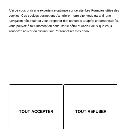
Location longue durée (LLD)
Afin de vous offrir une expérience optimale sur ce site, Les Formules utilise des
LLD Autopartage
cookies. Ces cookies permettent d’améliorer notre site, vous garantir une
navigation sécurisée et vous proposer des contenus adaptés et personnalisés.
LLD Véhicules reconditionnés
Vous pouvez à tout moment en consulter le détail et choisir ceux que vous
souhaitez activer en cliquant sur Personnaliser mes choix.
Nos services aux flottes
Transport de véhicules
Évaluation de dommages
Etude de devis en mécanique
Carrosserie
À propos
TOUT ACCEPTER
TOUT REFUSER
Contact
Le groupe SEPAMAT