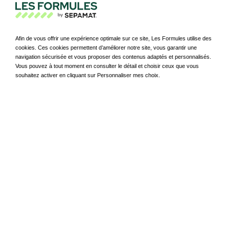
1 : Renault Scenic Electrique
2 : Renault Clio Essence
Afin de vous offrir une expérience optimale sur ce site, Les Formules utilise des
3 : Renault Symbioz Hybride non rechargeable
cookies. Ces cookies permettent d’améliorer notre site, vous garantir une
navigation sécurisée et vous proposer des contenus adaptés et personnalisés.
Le top 3 des véhicules électriques
Vous pouvez à tout moment en consulter le détail et choisir ceux que vous
souhaitez activer en cliquant sur Personnaliser mes choix.
1 : Renault Mégane
2 : Hyundai Ioniq 6
3 : Tesla Y
Le top 3 des véhicules hybrides
rechargeables
1 : Volkswagen Tiguan
2 : Peugeot 5008
3 : Volkswagen Golf
Le top 3 des véhicules hybrides non
rechargeables