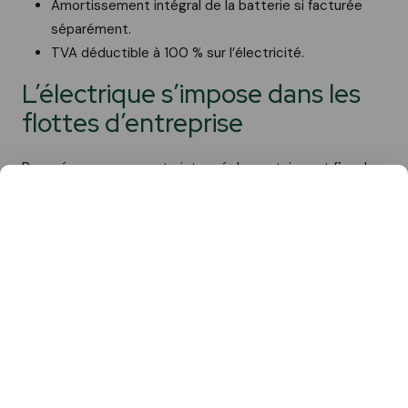
Amortissement intégral de la batterie si facturée
séparément.
TVA déductible à 100 % sur l’électricité.
L’électrique s’impose dans les
flottes d’entreprise
Poussées par ces contraintes réglementaires et fiscales,
mais aussi par la maturité des technologies et, plus
récemment, par l’envolée du prix des carburants, les
flottes des entreprises s’électrifient à marche forcée.
Au 1er trimestre 2026, la part de marché des
véhicules 100 % électriques
dans le mix
énergétique des véhicules d’entreprise atteint ainsi
près de 30 % au 1er trimestre de l’année (+ 12,1
points sur un an).
Cette montée en puissance des véhicules