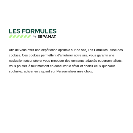
émissions de CO2 (l’ancienne
TVS)
Depuis le 1er janvier 2024, le seuil de déclenchement est
abaissé de 20 à 14 g/km de CO2. Pour donner de la
visibilité aux constructeurs et aux entreprises, Bercy a
Afin de vous offrir une expérience optimale sur ce site, Les Formules utilise des
dévoilé les barèmes 2025 et 2026. Le seuil de
cookies. Ces cookies permettent d’améliorer notre site, vous garantir une
navigation sécurisée et vous proposer des contenus adaptés et personnalisés.
déclenchement va diminuer progressivement, pour
Vous pouvez à tout moment en consulter le détail et choisir ceux que vous
passer à 5 g/km dans deux ans. De ce fait, de nombreux
souhaitez activer en cliquant sur Personnaliser mes choix.
véhicules hybrides qui échappaient à cette taxe y seront
soumis.
Nouvelle taxe sur les émissions
de polluants
La taxe annuelle sur l'ancienneté est remplacée par une
taxe annuelle sur les émissions de polluants