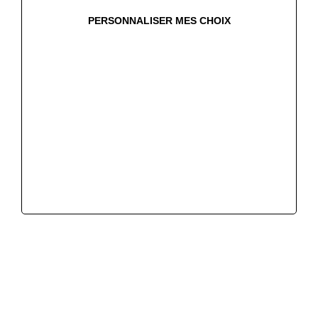
Location longue durée (LLD)
PERSONNALISER MES CHOIX
LLD Autopartage
LLD Véhicules reconditionnés
Nos services aux flottes
Transport de véhicules
Évaluation de dommages
Etude de devis en mécanique
Carrosserie
À propos
Contact
Le groupe SEPAMAT